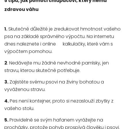
5 tipů, jak pomoci chlupáčovi, který nemá
zdravou váhu
1.
Skutečně důležité je zredukovat hmotnost vašeho
psa na základě správného výpočtu. Na internetu
dnes naleznete i online kalkulačky, které vám s
výpočtem pomohou.
2
. Nedávejte mu žádné nevhodné pamlsky, jen
stravu, kterou skutečně potřebuje.
3.
Zajistěte svému psovi na živiny bohatou a
vyváženou stravu.
4.
Pes není kontejner, proto si nezaslouží zbytky z
vašeho stolu.
5.
Pravidelně se svým hafanem vyrážejte na
procházky, protože pohyb prospívá člověku i psovi.