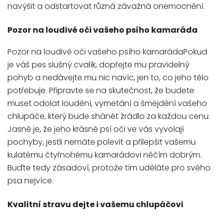
navýšit a odstartovat různá závažná onemocnění.
Pozor na loudivé oči vašeho psího kamaráda
Pozor na loudivé oči vašeho psího kamarádaPokud
je váš pes slušný cvalík, dopřejte mu pravidelný
pohyb a nedávejte mu nic navíc, jen to, co jeho tělo
potřebuje. Připravte se na skutečnost, že budete
muset odolat loudění, vymetání a šmejdění vašeho
chlupáče, který bude shánět žrádlo za každou cenu.
Jasné je, že jeho krásné psí oči ve vás vyvolají
pochyby, jestli nemáte polevit a přilepšit vašemu
kulatému čtyřnohému kamarádovi něčím dobrým.
Buďte tedy zásadoví, protože tím uděláte pro svého
psa nejvíce.
Kvalitní stravu dejte i vašemu chlupáčovi