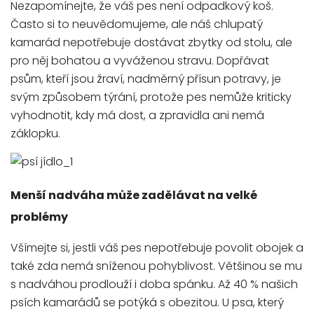
Nezapomínejte, že váš pes není odpadkový koš.
Často si to neuvědomujeme, ale náš chlupatý
kamarád nepotřebuje dostávat zbytky od stolu, ale
pro něj bohatou a vyváženou stravu. Dopřávat
psům, kteří jsou žraví, nadměrný přísun potravy, je
svým způsobem týrání, protože pes nemůže kriticky
vyhodnotit, kdy má dost, a zpravidla ani nemá
záklopku.
Menší nadváha může zadělávat na velké
problémy
Všímejte si, jestli váš pes nepotřebuje povolit obojek a
také zda nemá sníženou pohyblivost. Většinou se mu
s nadváhou prodlouží i doba spánku. Až 40 % našich
psích kamarádů se potýká s obezitou. U psa, který