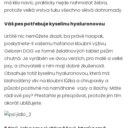
má kila navíc, prakticky nejde nahmatat žebra,
protože velká vrstva tuku všechno slévá dohromady.
Váš pes potřebuje kyselinu hyaluronovou
Určitě nic nemůžete zkazit, ba právě naopak,
poskytnete-li vašemu hafanovi kloubní výživu.
Geloren DOG ve formě želatinových tablet psům
chutná. Je vyráběn ve dvou verzích, pro malé a velké
psy, a chovatelé s ním mají dobré zkušenosti.
Obsahuje totiž kyselinu hyaluronovou, která má
blahodárný vliv na kloubní lůžka a chrupavky a
působí pozitivně na namáhané vazy a šlachy. Máte
rádi své psy? Přestaňte je přecpávat, protože jim tím
akorát ubližujete.