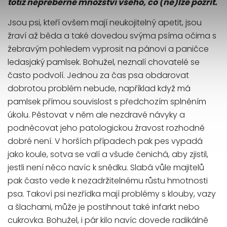
totiž nepřeberné množství všeho, co (ne)lze pozřít.
Jsou psi, kteří ovšem mají neukojitelný apetit, jsou
žraví až běda a také dovedou svýma psíma očima s
žebravým pohledem vyprosit na pánovi a paničce
ledasjaký pamlsek. Bohužel, neznalí chovatelé se
často podvolí. Jednou za čas psa obdarovat
dobrotou problém nebude, například když má
pamlsek přímou souvislost s předchozím splněním
úkolu. Pěstovat v něm ale nezdravé návyky a
podněcovat jeho patologickou žravost rozhodně
dobré není. V horších případech pak pes vypadá
jako koule, sotva se valí a všude čenichá, aby zjistil,
jestli není něco navíc k snědku. Slabá vůle majitelů
pak často vede k nezadržitelnému růstu hmotnosti
psa. Takoví psi nezřídka mají problémy s klouby, vazy
a šlachami, může je postihnout také infarkt nebo
cukrovka. Bohužel, i pár kilo navíc dovede radikálně