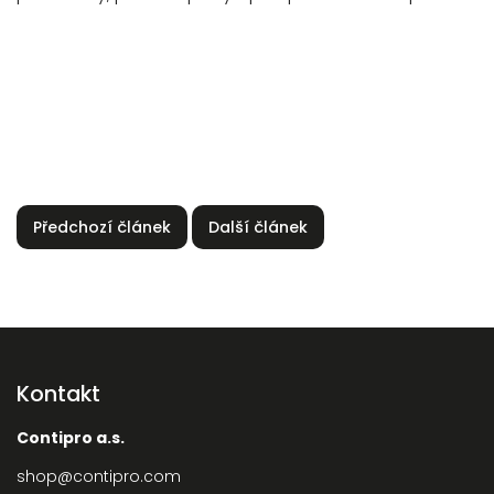
Předchozí článek
Další článek
Kontakt
Contipro a.s.
shop
@
contipro.com