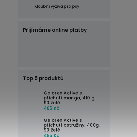
Kloubní výživa pro psy
Přijímáme online platby
Top 5 produktů
Geloren Active s
příchutí manga, 410 g,
90 želé
485 Kč
Geloren Active s
příchutí ostružiny, 400g,
90 želé
485 Kč