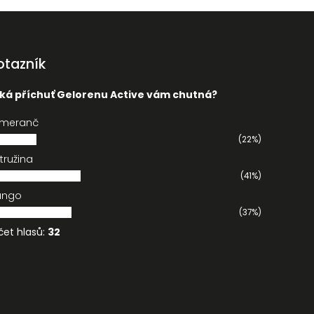
otazník
ká příchuť Gelorenu Active vám chutná?
meranč
(22%)
tružina
(41%)
ango
(37%)
čet hlasů:
32