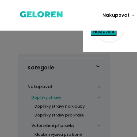
Tento web používá
Nakupovat
vyjadřujete souhlas
Nastavení
Dom
Kategorie
Nakupovat
Doplňky stravy
Doplňky stravy na klouby
Doplňky stravy pro krásu
Veterinární přípravky
Kloubní výživa pro koně