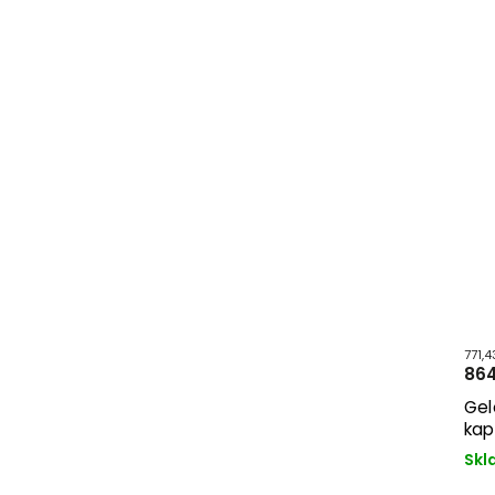
433,04 Kč bez DPH
771,
485 Kč
864
Geloren Active s příchutí ostružiny,
Gel
400g, 90 želé
kap
Skladem
Skl