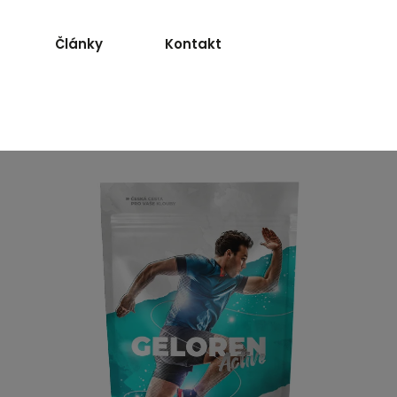
 soubory cookie. Dalším procházením tohoto webu
Články
Kontakt
 s jejich používáním.. Více informací
zde
.
ů
/
Nakupovat
/
Doplňky stravy
/
Geloren Active s p