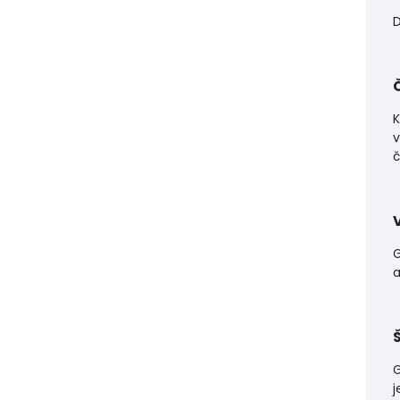
D
K
v
č
G
a
G
j