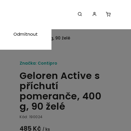
Souhlasím
Odmítnout
říchutí pomeranče, 400 g, 90 želé
Značka:
Contipro
Geloren Active s
příchutí
pomeranče, 400
g, 90 želé
Kód:
190024
485 Kč
/ ks