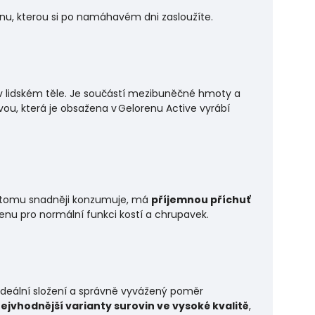
nu, kterou si po namáhavém dni zasloužíte.
 v lidském těle. Je součástí mezibuněčné hmoty a
vou, která je obsažena v
Gelorenu
Active
vyrábí
ky tomu snadněji konzumuje, má
příjemnou příchuť
genu pro normální funkci kostí a chrupavek.
 ideální složení a správně vyvážený poměr
ejvhodnější varianty surovin ve vysoké kvalitě
,