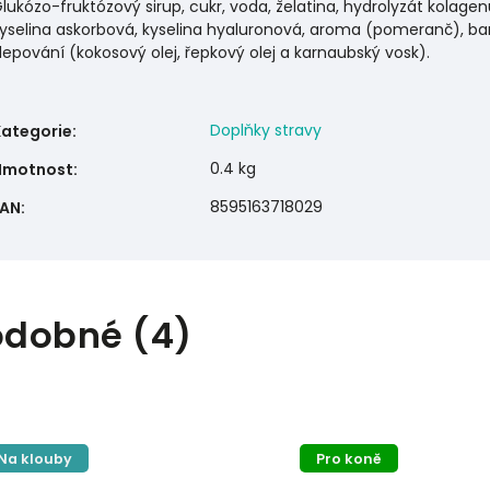
lukózo-fruktózový sirup, cukr, voda, želatina, hydrolyzát kolagen
yselina askorbová, kyselina hyaluronová, aroma (pomeranč), bar
lepování (kokosový olej, řepkový olej a karnaubský vosk).
Doplňky stravy
Kategorie
:
0.4 kg
Hmotnost
:
8595163718029
EAN
:
odobné (4)
Na klouby
Pro koně