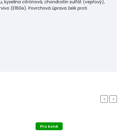
u, kyselina citrónová, chondroitin sulfát (vepřový),
vivo (E160e). Povrchová úprava želé proti
Previous
Next
Pro koně