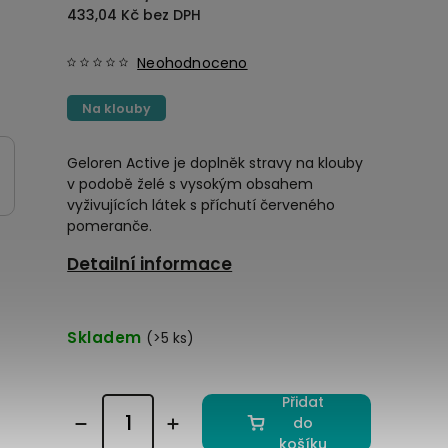
433,04 Kč bez DPH
Neohodnoceno
Na klouby
Geloren Active je doplněk stravy na klouby
v podobě želé s vysokým obsahem
vyživujících látek s příchutí červeného
pomeranče.
Detailní informace
Skladem
(>5 ks)
Přidat
do
košíku