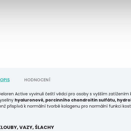
POPIS
HODNOCENÍ
eloren Active vyvinuli čeští vědci pro osoby s vyšším zatížením
yseliny
hyaluronové
, porcinního chondroitin sulfátu, hydr
enž přispívá k normální tvorbě kolagenu pro normální funkci kost
KLOUBY, VAZY, ŠLACHY