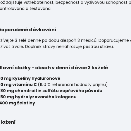
ož zajištuje vstřebatelnost, bezpečnost a výživovou schopnost 
ontrolována a testována.
Doporučené dávkování
žívejte 3 želé denně po dobu alespoň 3 měsíců. Doporučujeme 
žívat trvale. Doplněk stravy nenahrazuje pestrou stravu.
Hlavní složky - obsah v denní dávce 3 ks želé
60 mg kyseliny hyaluronové
80 mg vitamínu C
(100 % referenční hodnoty příjmu)
280 mg chondroitin sulfátu vepřového původu
550 mg hydrolyzovaného kolagenu
400 mg želatiny
Složení