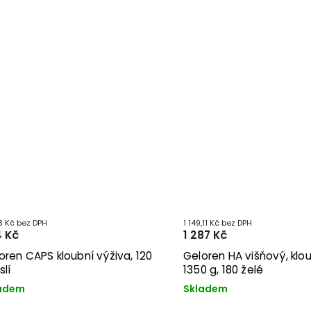
43 Kč bez DPH
1 149,11 Kč bez DPH
 Kč
1 287 Kč
oren CAPS kloubní výživa, 120
Geloren HA višňový, klo
slí
1350 g, 180 želé
adem
Skladem