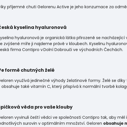
íky příjemné chuti Gelorenu Active je jeho konzumace za odmě
Česká kyselina hyaluronová
yselina hyaluronová je organická látka přirozeně se nacházející
e zvýšené míře ji najdeme právě v kloubech.
Kyselinu hyalurono
eská firma
Contipro
v Dolní Dobrouči ve východních Čechách.
Ve formě chutných želé
eloren využívá jedinečné výhody želatinové formy. Želé se dí
 obsahuje také vitamín C, který přispívá k normální tvorbě kola
Špičková věda pro vaše klouby
eloren vyvinuli čeští vědci
ve společnosti
Contipro
tak, aby měl
ednotlivých surovin v optimálním množství. Geloren
obsahuje n