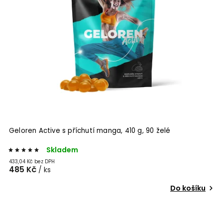
Geloren DOG L-XL kloubní výživa pro velké psy, 420 g,
želé
Skladem
471,43 Kč bez DPH
528 Kč
/ ks
 košíku
Do koš