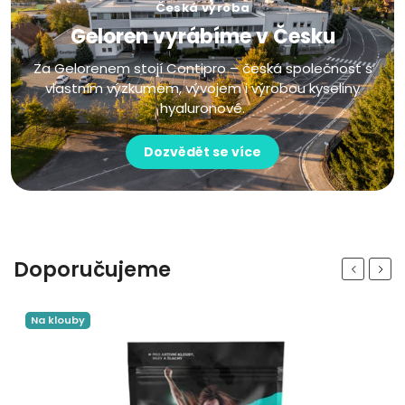
Česká výroba
Geloren vyrábíme v Česku
Za Gelorenem stojí Contipro – česká společnost s
vlastním výzkumem, vývojem i výrobou kyseliny
hyaluronové.
Dozvědět se více
Doporučujeme
Previous
Next
Pro psy