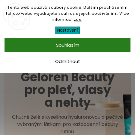
Tento web používá soubory cookie. Dalším procházením
tohoto webu vyjadřujete souhlas s jejich používáním.. Více
informací
zde
.
Nastavení
Souhlasím
Odmítnout
Novinka
Geloren Beauty
pro pleť, vlasy
a nehty
Chutné želé s kyselinou hyaluronovou a pečlivě
vybranými látkami pro každodenní beauty
rutinu.