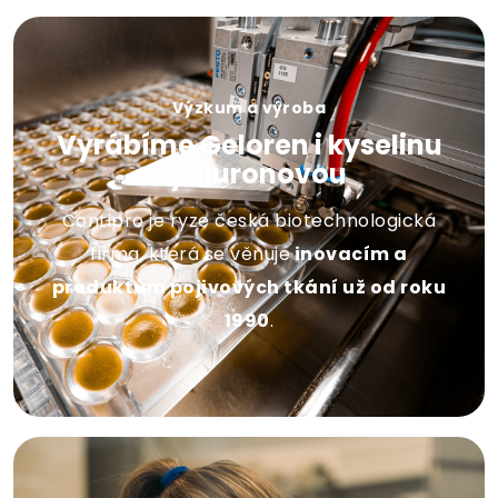
Výzkum a výroba
Vyrábíme Geloren i kyselinu
hyaluronovou
Contipro je ryze česká biotechnologická
firma, která se věnuje
inovacím a
produktům pojivových tkání už od roku
1990
.