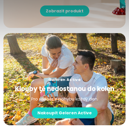
Zobrazit produkt
Geloren Active
Klouby tě nedostanou do kolen
Pro radost z pohybu každý den.
Nakoupit Geloren Active