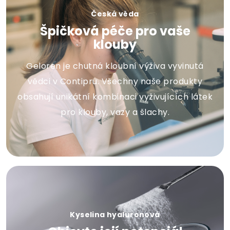
Česká věda
Špičková péče pro vaše
klouby
Geloren je chutná kloubní výživa vyvinutá
vědci v Contipru. Všechny naše produkty
obsahují unikátní kombinaci vyživujících látek
pro klouby, vazy a šlachy.
Kyselina hyaluronová