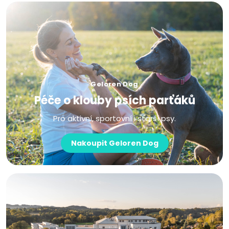
Geloren Dog
Péče o klouby psích parťáků
Pro aktivní, sportovní i starší psy.
Nakoupit Geloren Dog