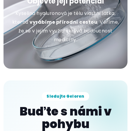
Objevte její potenciál
Kyselina hyaluronová je tělu vlastní látka,
kterou
vyrábíme přírodní cestou
. Věříme,
že se v jejím využití skrývá budoucnost
medicíny.
Sledujte Geloren
Buďte s námi v
pohybu