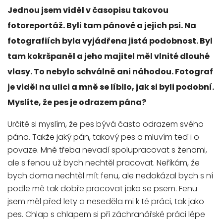
Jednou jsem viděl v časopisu takovou
fotoreportáž. Byli tam pánové a jejich psi. Na
fotografiích byla vyjádřena jistá podobnost. Byl
tam kokršpaněl a jeho majitel měl vlnité dlouhé
vlasy. To nebylo schválně ani náhodou. Fotograf
je viděl na ulici a mně se líbilo, jak si byli podobní.
Myslíte, že pes je odrazem pána?
Určitě si myslím, že pes bývá často odrazem svého
pána. Takže jaký pán, takový pes a mluvím teď i o
povaze. Mně třeba nevadí spolupracovat s ženami,
ale s fenou už bych nechtěl pracovat. Neříkám, že
bych doma nechtěl mít fenu, ale nedokázal bych s ní
podle mě tak dobře pracovat jako se psem. Fenu
jsem měl před lety a neseděla mi k té práci, tak jako
pes. Chlap s chlapem si při záchranářské práci lépe