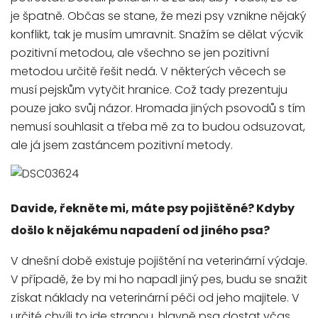
je špatně. Občas se stane, že mezi psy vznikne nějaký
konflikt, tak je musím umravnit. Snažím se dělat výcvik
pozitivní metodou, ale všechno se jen pozitivní
metodou určitě řešit nedá. V některých věcech se
musí pejskům vytyčit hranice. Což tady prezentuju
pouze jako svůj názor. Hromada jiných psovodů s tím
nemusí souhlasit a třeba mě za to budou odsuzovat,
ale já jsem zastáncem pozitivní metody.
Davide, řekněte mi, máte psy pojištěné? Kdyby
došlo k nějakému napadení od jiného psa?
V dnešní době existuje pojištění na veterinární výdaje.
V případě, že by mi ho napadl jiný pes, budu se snažit
získat náklady na veterinární péči od jeho majitele. V
určité chvíli to jde stranou, hlavně psa dostat včas