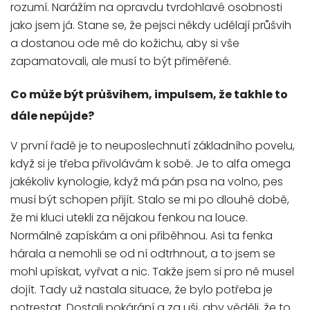
rozumí. Narážím na opravdu tvrdohlavé osobnosti
jako jsem já. Stane se, že pejsci někdy udělají průšvih
a dostanou ode mě do kožichu, aby si vše
zapamatovali, ale musí to být přiměřené.
Co může být průšvihem, impulsem, že takhle to
dále nepůjde?
V první řadě je to neuposlechnutí základního povelu,
když si je třeba přivolávám k sobě. Je to alfa omega
jakékoliv kynologie, když má pán psa na volno, pes
musí být schopen přijít. Stalo se mi po dlouhé době,
že mi kluci utekli za nějakou fenkou na louce.
Normálně zapískám a oni přiběhnou. Asi ta fenka
hárala a nemohli se od ní odtrhnout, a to jsem se
mohl upískat, vyřvat a nic. Takže jsem si pro ně musel
dojít. Tady už nastala situace, že bylo potřeba je
potrestat. Dostali pokárání a za uši, aby věděli, že to