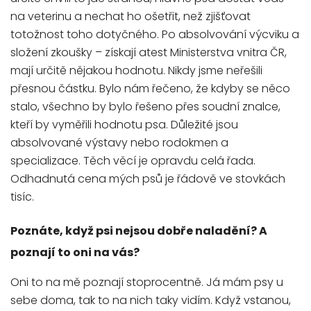
na veterinu a nechat ho ošetřit, než zjišťovat
totožnost toho dotyčného. Po absolvování výcviku a
složení zkoušky – získají atest Ministerstva vnitra ČR,
mají určitě nějakou hodnotu. Nikdy jsme neřešili
přesnou částku. Bylo nám řečeno, že kdyby se něco
stalo, všechno by bylo řešeno přes soudní znalce,
kteří by vyměřili hodnotu psa. Důležité jsou
absolvované výstavy nebo rodokmen a
specializace. Těch věcí je opravdu celá řada.
Odhadnutá cena mých psů je řádově ve stovkách
tisíc.
Poznáte, když psi nejsou dobře naladění? A
poznají to oni na vás?
Oni to na mě poznají stoprocentně. Já mám psy u
sebe doma, tak to na nich taky vidím. Když vstanou,