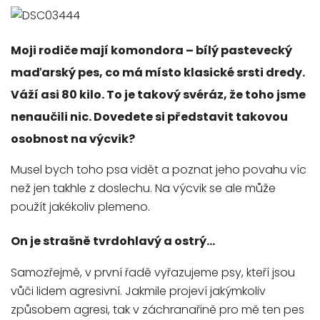
Moji rodiče mají komondora – bílý pastevecký
maďarský pes, co má místo klasické srsti dredy.
Váží asi 80 kilo. To je takový svéráz, že toho jsme
nenaučili nic. Dovedete si představit takovou
osobnost na výcvik?
Musel bych toho psa vidět a poznat jeho povahu víc
než jen takhle z doslechu. Na výcvik se ale může
použít jakékoliv plemeno.
On je strašně tvrdohlavý a ostrý…
Samozřejmě, v první řadě vyřazujeme psy, kteří jsou
vůči lidem agresivní. Jakmile projeví jakýmkoliv
způsobem agresi, tak v záchranařině pro mě ten pes