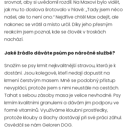
srovnat, aby si uvědomil rozdíl. Na Maxovi bylo vidět,
jak mu to doslova šrotovalo v hlavě: „Tady jsem něco
našel, ale to není ono.“ Nejdříve chtěl Max odejít, ale
nakonec se vrátil a místo určil. Díky jeho přesným
reakcím jsem poznal, kde se člověk v troskách
nachází.
Jaké žrádlo dáváte psům po náročné službě?
Snažím se psy krmit nejkvalitnější stravou, která je k
dostání. Jsou kolegové, kteří nedají dopustit na
krmení čerstvým masem. Mně se podobný přístup
nevyplácí, protože jsem s nimi neustále na cestách.
Tahat s sebou zásoby masa je velice nevhodné. Psy
krmím kvalitními granulemi a dávám jim podporu ve
formě vitamínů. Využíváme kloubní prostředky,
protože klouby a šlachy dostávají při své práci záhul.
Osvědčil se nám Geloren DOG.