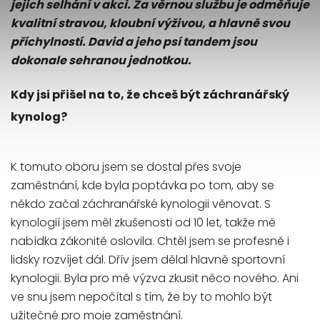
jejich selhání v akci. Za věrnou službu je odměňuje
kvalitní stravou, kloubní výživou, a hlavně svou
příchylností. David a jeho psí tandem jsou
dokonale sehranou jednotkou.
Kdy jsi přišel na to, že chceš být záchranářský
kynolog?
K tomuto oboru jsem se dostal přes svoje
zaměstnání, kde byla poptávka po tom, aby se
někdo začal záchranářské kynologii věnovat. S
kynologií jsem měl zkušenosti od 10 let, takže mě
nabídka zákonitě oslovila. Chtěl jsem se profesně i
lidsky rozvíjet dál. Dřív jsem dělal hlavně sportovní
kynologii. Byla pro mě výzva zkusit něco nového. Ani
ve snu jsem nepočítal s tím, že by to mohlo být
užitečné pro moje zaměstnání.