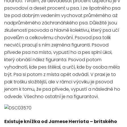
hodnotí. Tvrdím, že devadesát procent úspěchu je v
psovodovi a deset procent u psa. I ze špatného psa
lze pod dobrým vedením vychovat průměrného až
nadprůměrného záchranářského psa. Důležité jsou
zkušenosti psovoda a hlavně kolektivu, který psa učí
povelům a celkovému chování. Psovod psa tolik
necvičí, pracují s ním zejména figuranti. Psovod
přivede psa na místo, vypustí ho a pes splní úkol,
který obnáší nález figuranta. Psovod potom
vyhodnotí, kde pes štěkal, a určí, kde by osoba měla
být. Psa si potom z místa opět odvádí. V praxi je to
pak trošku složitější, ale v rámci výcviku je psovod
jenom k tomu, že psa přivede, vypustí a následně ho
odvede. Všechno ostatní je na figurantovi.
Existuje knížka od Jamese Herriota – britského