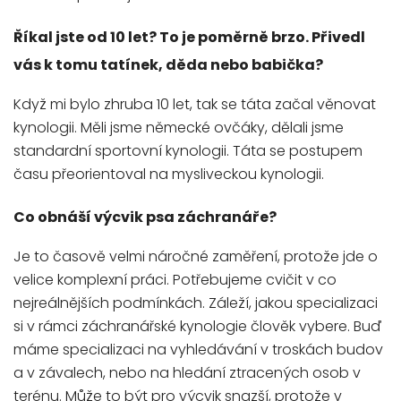
Říkal jste od 10 let? To je poměrně brzo. Přivedl
vás k tomu tatínek, děda nebo babička?
Když mi bylo zhruba 10 let, tak se táta začal věnovat
kynologii. Měli jsme německé ovčáky, dělali jsme
standardní sportovní kynologii. Táta se postupem
času přeorientoval na mysliveckou kynologii.
Co obnáší výcvik psa záchranáře?
Je to časově velmi náročné zaměření, protože jde o
velice komplexní práci. Potřebujeme cvičit v co
nejreálnějších podmínkách. Záleží, jakou specializaci
si v rámci záchranářské kynologie člověk vybere. Buď
máme specializaci na vyhledávání v troskách budov
a v závalech, nebo na hledání ztracených osob v
terénu. Může to být pro výcvik snazší, protože v