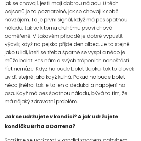
jak se chovají, jestli mají dobrou náladu. U těch
pejsanů je to poznatelné, jak se chovají k sobě
navzájem. To je první signál, když má pes špatnou
náladu, tak se k tomu druhému psovi chová
odměřeně. V takovém případě je dobré vypustit
výcvik, když na pejska přijde den blbec. Je to stejné
jako u lidí, kteří se třeba špatně se vyspí a něco je
může bolet. Pes nám o svých trápeních naneštěstí
říct nemůže. Když ho bude bolet tlapka, tak to člověk
uvidí, stejně jako když kulhá. Pokud ho bude bolet
něco jiného, tak je to jen o dedukci a napojení na
psa. Když má pes špatnou náladu, bývá to tím, že
má nějaký zdravotní problém.
Jak se udržujete v kondici? A jak udržujete
kondičku Brita a Darrena?
Snažíme se udržovat v kondici sportem, pohybem.