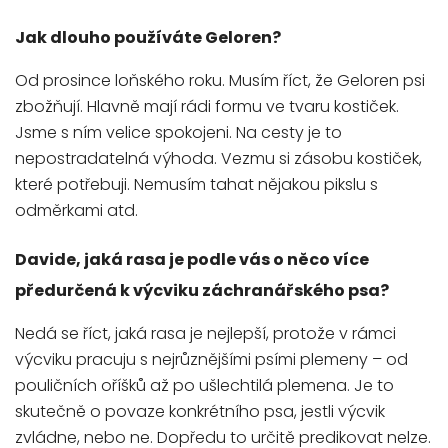
Jak dlouho používáte Geloren?
Od prosince loňského roku. Musím říct, že Geloren psi
zbožňují. Hlavně mají rádi formu ve tvaru kostiček.
Jsme s ním velice spokojeni. Na cesty je to
nepostradatelná výhoda. Vezmu si zásobu kostiček,
které potřebuji. Nemusím tahat nějakou pikslu s
odměrkami atd.
Davide, jaká rasa je podle vás o něco více
předurčená k výcviku záchranářského psa?
Nedá se říct, jaká rasa je nejlepší, protože v rámci
výcviku pracuju s nejrůznějšími psími plemeny – od
pouličních oříšků až po ušlechtilá plemena. Je to
skutečně o povaze konkrétního psa, jestli výcvik
zvládne, nebo ne. Dopředu to určitě predikovat nelze.