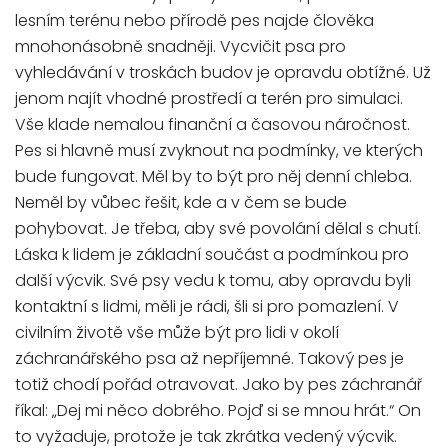
lesním terénu nebo přírodě pes najde člověka
mnohonásobně snadněji. Vycvičit psa pro
vyhledávání v troskách budov je opravdu obtížné. Už
jenom najít vhodné prostředí a terén pro simulaci.
Vše klade nemalou finanční a časovou náročnost.
Pes si hlavně musí zvyknout na podmínky, ve kterých
bude fungovat. Měl by to být pro něj denní chleba.
Neměl by vůbec řešit, kde a v čem se bude
pohybovat. Je třeba, aby své povolání dělal s chutí.
Láska k lidem je základní součást a podmínkou pro
další výcvik. Své psy vedu k tomu, aby opravdu byli
kontaktní s lidmi, měli je rádi, šli si pro pomazlení. V
civilním životě vše může být pro lidi v okolí
záchranářského psa až nepříjemné. Takový pes je
totiž chodí pořád otravovat. Jako by pes záchranář
říkal: „Dej mi něco dobrého. Pojď si se mnou hrát.“ On
to vyžaduje, protože je tak zkrátka vedený výcvik.