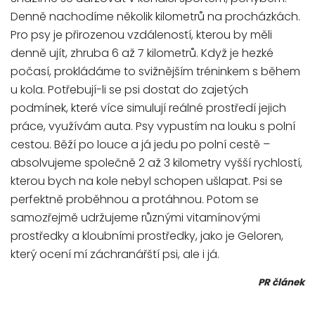
Denně nachodíme několik kilometrů na procházkách.
Pro psy je přirozenou vzdáleností, kterou by měli
denně ujít, zhruba 6 až 7 kilometrů. Když je hezké
počasí, prokládáme to svižnějším tréninkem s během
u kola. Potřebují-li se psi dostat do zajetých
podmínek, které více simulují reálné prostředí jejich
práce, využívám auta. Psy vypustím na louku s polní
cestou. Běží po louce a já jedu po polní cestě –
absolvujeme společně 2 až 3 kilometry vyšší rychlostí,
kterou bych na kole nebyl schopen ušlapat. Psi se
perfektně proběhnou a protáhnou. Potom se
samozřejmě udržujeme různými vitamínovými
prostředky a kloubními prostředky, jako je Geloren,
který ocení mí záchranářští psi, ale i já.
PR článek