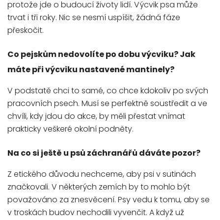
protože jde o budoucí životy lidí. Výcvik psa může
trvat i tři roky. Nic se nesmí uspíšit, žádná fáze
přeskočit.
Co pejskům nedovolíte po dobu výcviku? Jak
máte při výcviku nastavené mantinely?
V podstatě chci to samé, co chce kdokoliv po svých
pracovních psech. Musí se perfektně soustředit a ve
chvíli, kdy jdou do akce, by měli přestat vnímat
prakticky veškeré okolní podněty.
Na co si ještě u psů záchranářů dáváte pozor?
Z etického důvodu nechceme, aby psi v sutinách
značkovali. V některých zemích by to mohlo být
považováno za znesvěcení. Psy vedu k tomu, aby se
v troskách budov nechodili vyvenčit. A když už