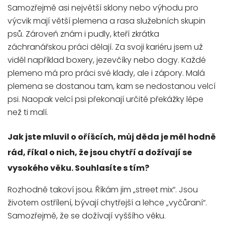
Samozřejmě asi největší sklony nebo výhodu pro
výcvik mají větší plemena a rasa služebních skupin
psů. Zároveň znám i pudly, kteří zkrátka
záchranářskou práci dělají. Za svoji kariéru jsem už
viděl například boxery, jezevčíky nebo dogy. Každé
plemeno má pro práci své klady, ale i zápory. Malá
plemena se dostanou tam, kam se nedostanou velcí
psi. Naopak velcí psi překonají určité překážky lépe
než ti malí.
Jak jste mluvil o oříšcích, můj děda je měl hodně
rád, říkal o nich, že jsou chytří a dožívají se
vysokého věku. Souhlasíte s tím?
Rozhodně takoví jsou. Říkám jim „street mix“. Jsou
životem ostřílení, bývají chytřejší a lehce „vyčůraní“.
Samozřejmě, že se dožívají vyššího věku.