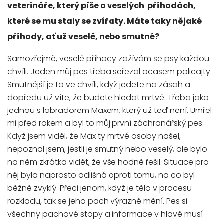
veterináře, který píše o veselých příhodách,
které se mu staly se zvířaty. Máte taky nějaké
příhody, ať už veselé, nebo smutné?
Samozřejmě, veselé příhody zažívám se psy každou
chvíli. Jeden můj pes třeba seřezal ocasem policajty.
Smutnější je to ve chvíli, když jedete na zásah a
dopředu už víte, že budete hledat mrtvé. Třeba jako
jednou s labradorem Maxem, který už teď není. Umřel
mi před rokem a byl to můj první záchranářský pes.
Když jsem viděl, že Max ty mrtvé osoby našel,
nepoznal jsem, jestli je smutný nebo veselý, ale bylo
na něm zkrátka vidět, že vše hodně řešil. Situace pro
něj byla naprosto odlišná oproti tomu, na co byl
běžně zvyklý. Přeci jenom, když je tělo v procesu
rozkladu, tak se jeho pach výrazně mění. Pes si
všechny pachové stopy a informace v hlavě musí