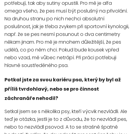
potřebují, tak aby sutiny opustili. Pro mě je alfa
omega všeho, že pes musí být poslušný na přivolání.
Na druhou stranu po nich nechci absolutní
poslušnost, jak je třeba zvykem při sportovní kynologii,
např. že se pes nesmí posunout o dva centimetry
někam jinam. Pro mě je mnohem důležitější, že pes
udělá, co po něm chci. Pokud bude kousek vpřed
nebo vzad, mě vůbec netrápí. Při práci potřebuji
hlavně soustředěného psa.
Potkal jste za svou kariéru psa, který by byl až
příliš tvrdohlavý, nebo se pro činnost
záchranáře nehodil?
Setkal jsem se s několika psy, kteří výcvik nezvládli. Ale
teď je otázka, jestli je to z důvodu, že to nezvládl pes,
nebo to nezvládl psovod. A to se strašně špatně