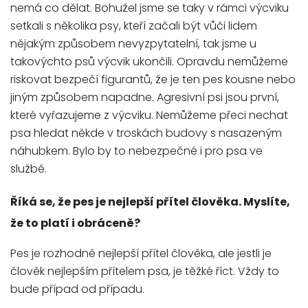
nemá co dělat. Bohužel jsme se taky v rámci výcviku
setkali s několika psy, kteří začali být vůči lidem
nějakým způsobem nevyzpytatelní, tak jsme u
takovýchto psů výcvik ukončili. Opravdu nemůžeme
riskovat bezpečí figurantů, že je ten pes kousne nebo
jiným způsobem napadne. Agresivní psi jsou první,
které vyřazujeme z výcviku. Nemůžeme přeci nechat
psa hledat někde v troskách budovy s nasazeným
náhubkem. Bylo by to nebezpečné i pro psa ve
službě.
Říká se, že pes je nejlepší přítel člověka. Myslíte,
že to platí i obráceně?
Pes je rozhodně nejlepší přítel člověka, ale jestli je
člověk nejlepším přítelem psa, je těžké říct. Vždy to
bude případ od případu.