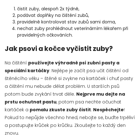
čistit zuby, alespoň 2x týdně,
podávat doplňky na čištění zubů,
pravidelně kontrolovat stav zubů sami doma,
nechat zuby prohlédnout veterinárním lékařem při
pravidelných očkováních.
Jak psovi a kočce vyčistit zuby?
Na čištění
používejte výhradně psí zubní pasty a
speciální kartáčky
. Nejlépe je začít psa učit čištění od
štěněcího věku – štěně si zvykne na kartáček i chuť pasty
a čištění mu nebude dělat problém. U starších psů
potom bude zvykání trvat déle.
Nejprve mu dejte na
prstu ochutnat pastu
, potom psa nechte očuchat
kartáček a
pomalu zkuste zuby čistit
.
Nespěchejte
!
Pokud to nepůjde všechno hned, nebojte se, buďte trpěliví
a postupujte krůček po krůčku. Zkoušejte to každý den
znovu.