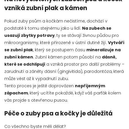
vzniká zubní plak a kámen
Pokud zuby psům a kočkám nečistíme, dochází v
podstatě k tomu stejnému jako u lidí.
Na zubech se
usazují zbytky potravy
, ty se stávají živnou půdou pro
mikroorganismy, které přirozeně v ústní dutině žijí.
Vytváří
se zubní plak
, který se postupem času
mineralizuje na
zubní kámen
. Zubní kámen potom působí na
dásně,
které se odchlipují
a vzniká prostor pro další problémy –
zarudnutí a záněty dásní (gingivitida), parodontóza, která
může vést až k vypadnutí zubu.
Tento proces je ještě doprovázen
nepříjemným
zápachem
, který ucítíte pokaždé, když váš parťák kolem
vás projde s otevřenou pusou.
Péče o zuby psa a kočky je důležitá
Co všechno byste měli dělat?