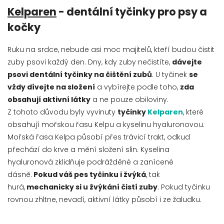
Kelparen
- dentální tyčinky pro psy a
kočky
Ruku na srdce, nebude asi moc majitelů, kteří budou čistit
zuby psovi každý den. Dny, kdy zuby nečistíte,
dávejte
psovi dentální tyčinky na čištění zubů
. U tyčinek
se
vždy dívejte na složení
a vybírejte podle toho,
zda
obsahují aktivní látky
a ne pouze obiloviny.
Z tohoto důvodu byly vyvinuty
tyčinky
Kelparen
, které
obsahují mořskou řasu Kelpu a kyselinu hyaluronovou.
Mořská řasa Kelpa působí přes trávicí trakt, odkud
přechází do krve a mění složení slin. Kyselina
hyaluronová zklidňuje podrážděné a zanícené
dásně.
Pokud váš pes tyčinku i žvýká
, tak
hurá,
mechanicky si u žvýkání čistí zuby
. Pokud tyčinku
rovnou zhltne, nevadí, aktivní látky působí i ze žaludku.