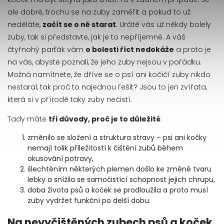
ale dobré, trochu se na zuby zaměřit a pokud to už
neděláte,
začít se o ně starat
. Určitě vás už někdy bolely
zuby, tak si představte, jak je to nepříjemné. A váš
čtyřnohý parťák vám
o bolesti říct nedokáže
a proto je
na vás, abyste poznali, že jeho zuby nejsou v pořádku.
Možná namítnete, že dříve se o psí ani kočičí zuby nikdo
nestaral, tak proč to najednou řešit? Jsou to jen zvířata,
která si v přírodě taky zuby nečistí.
Tady máte
tři důvody, proč je to důležité
:
změnilo se složení a struktura stravy – psi ani kočky
nemají tolik příležitostí k čištění zubů během
okusování potravy,
šlechtěním některých plemen došlo ke změně tvaru
lebky a snížila se samočistící schopnost jejich chrupu,
doba života psů a koček se prodloužila a proto musí
zuby vydržet funkční po delší dobu.
Na nevyčištěných zubech psů a koček