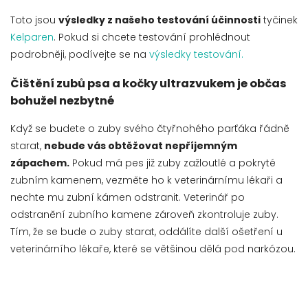
Toto jsou
výsledky z našeho testování účinnosti
tyčinek
Kelparen
. Pokud si chcete testování prohlédnout
podrobněji, podívejte se na
výsledky testování.
Čištění zubů psa a kočky ultrazvukem je občas
bohužel nezbytné
Když se budete o zuby svého čtyřnohého parťáka řádně
starat,
nebude vás obtěžovat nepříjemným
zápachem.
Pokud má pes již zuby zažloutlé a pokryté
zubním kamenem, vezměte ho k veterinárnímu lékaři a
nechte mu zubní kámen odstranit. Veterinář po
odstranění zubního kamene zároveň zkontroluje zuby.
Tím, že se bude o zuby starat, oddálíte další ošetření u
veterinárního lékaře, které se většinou dělá pod narkózou.