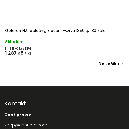
Geloren HA jablečný, kloubní výživa 1350 g, 180 želé
Skladem
1 149,11 Kč bez DPH
1 287 Kč
/ ks
Do košíku
Kontakt
Contipro a.s.
shop
@
contipro.com