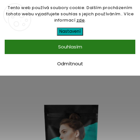
Tento web používá soubory cookie. Dalším procházením
tohoto webu vyjadřujete souhlas s jejich používáním.. Více
informací
zde
.
Contipro
Nastavení
Souhlasím
Otevřít filtr
Odmítnout
Doporučujeme
Nejlevnější
Nejdražší
Nejprodávanější
Abecedně