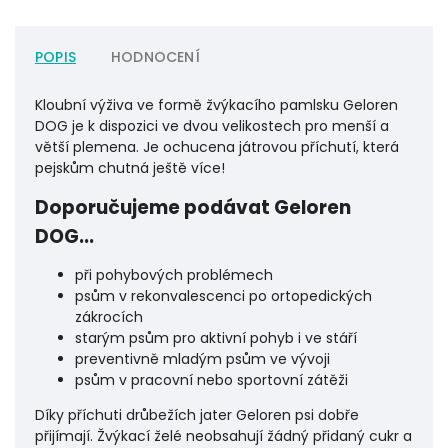
POPIS
HODNOCENÍ
Kloubní výživa ve formě žvýkacího pamlsku Geloren
DOG je k dispozici ve dvou velikostech pro menší a
větší plemena. Je ochucena játrovou příchutí, která
pejskům chutná ještě více!
Doporučujeme podávat Geloren
DOG...
při pohybových problémech
psům v rekonvalescenci po ortopedických
zákrocích
starým psům pro aktivní pohyb i ve stáří
preventivně mladým psům ve vývoji
psům v pracovní nebo sportovní zátěži
Díky příchuti drůbežích jater Geloren psi dobře
přijímají. Žvýkací želé neobsahují žádný přidaný cukr a