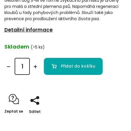
Geloren dog S-M ve formě žvýkacího pamlsku je určený
pro malá a střední plemena psů. Napomáhá regeneraci
kloubů u řady pohybových problémů. Slouží také jako
prevence pro prodloužení aktivního života psa.
Detailní informace
Skladem
(>5 ks)
Přidat do košíku
Zeptat se
Sdílet