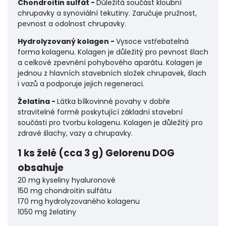
Chondroitin sulfát -
Důležitá součást kloubní
chrupavky a synoviální tekutiny. Zaručuje pružnost,
pevnost a odolnost chrupavky.
Hydrolyzovaný kolagen -
Vysoce vstřebatelná
forma kolagenu. Kolagen je důležitý pro pevnost šlach
a celkové zpevnění pohybového aparátu. Kolagen je
jednou z hlavních stavebních složek chrupavek, šlach
i vazů a podporuje jejich regeneraci.
Želatina -
Látka bílkovinné povahy v dobře
stravitelné formě poskytující základní stavební
součásti pro tvorbu kolagenu. Kolagen je důležitý pro
zdravé šlachy, vazy a chrupavky.
1 ks želé (cca 3 g) Gelorenu DOG
obsahuje
20 mg kyseliny hyaluronové
150 mg chondroitin sulfátu
170 mg hydrolyzovaného kolagenu
1050 mg želatiny