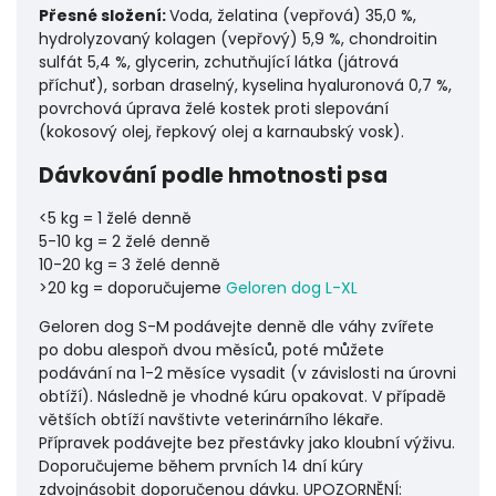
Přesné složení:
Voda, želatina (vepřová) 35,0 %,
hydrolyzovaný kolagen (vepřový) 5,9 %, chondroitin
sulfát 5,4 %, glycerin, zchutňující látka (játrová
příchuť), sorban draselný, kyselina hyaluronová 0,7 %,
povrchová úprava želé kostek proti slepování
(kokosový olej, řepkový olej a karnaubský vosk).
Dávkování podle hmotnosti psa
<5 kg = 1 želé denně
5-10 kg = 2 želé denně
10-20 kg = 3 želé denně
>20 kg = doporučujeme
Geloren dog L-XL
Geloren dog S-M podávejte denně dle váhy zvířete
po dobu alespoň dvou měsíců, poté můžete
podávání na 1-2 měsíce vysadit (v závislosti na úrovni
obtíží). Následně je vhodné kúru opakovat. V případě
větších obtíží navštivte veterinárního lékaře.
Přípravek podávejte bez přestávky jako kloubní výživu.
Doporučujeme během prvních 14 dní kúry
zdvojnásobit doporučenou dávku. UPOZORNĚNÍ: