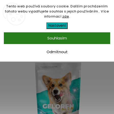
Tento web používá soubory cookie. Dalším procházením
tohoto webu vyjadřujete souhlas s jejich používáním.. Více
informací
zde
.
Značka:
Contipro
Nastavení
Geloren DOG S-M kloubní
Souhlasím
výživa pro malé a střední
psy, 180 g, 60 želé
Odmítnout