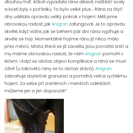
dlouhou trať. Ačkoli vypadala rána děsivě, naštěstí svaly
a kosti byly v pořádku. To bylo velké plus... Rána za čtyři
dny udělala opravdu veliký pokrok v hojení. Měli jsme
obrovskou radost, jak
Anigran
zafungoval. Je to opravdu
skvělé, když vidíte, jak se během pár dní rána vyplňuje a
skvěle se hojí. Momentálně hojíme ránu již něco málo
přes měsíc. Místa, která se již zacelila, jsou porostlá srstí a
my máme obrovskou radost, že nám
Anigran
pomohl v
léčení. I když se občas objeví komplikace a rána se musí
oživit (u takovéto rány se to občas stává),
Anigran
zabraňuje zbytečné granulaci a pomáhá velice rychlému
hojení. Za sebe při zraněních i menších oděrkách
můžeme jen a jen doporučit!“