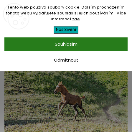
Tento web používá soubory cookie. Dalším procházením
tohoto webu vyjadřujete souhlas s jejich používáním.. Více
informací
zde
.
Tržná rána u hříběte
Nastavení
Souhlasím
1.6.2017
Odmítnout