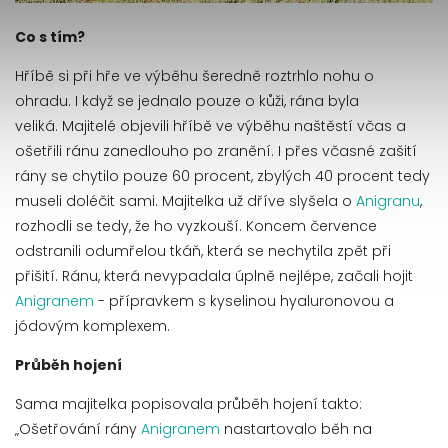
Co s tím?
Hříbě si při hře ve výběhu šeredně roztrhlo nohu o
ohradu. I když se jednalo pouze o kůži, rána b
yla
veliká.
Majitelé objevili hříbě ve výběhu naštěstí včas a
ošetřili ránu zanedlouho po zranění. I přes včasné zašití
rány se chytilo pouze 60 procent, zbylých 40 procent tedy
museli doléčit sami. Majitelka už dříve slyšela o
Anigranu
,
rozhodli se tedy, že ho vyzkouší. Koncem července
odstranili odumřelou tkáň, která se nechytila zpět při
přišití. Ránu, která nevypadala úplně nejlépe, začali hojit
Anigranem
- přípravkem s kyselinou hyaluronovou a
jódovým komplexem.
Průběh hojení
Sama majitelka popisovala průběh hojení takto:
„Ošetřování rány
Anigranem
nastartovalo běh na