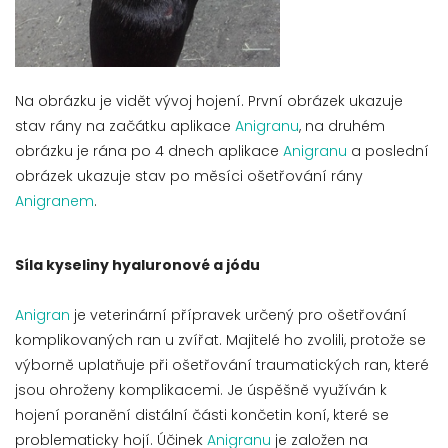
Na obrázku je vidět vývoj hojení. První obrázek ukazuje
stav rány na začátku aplikace
Anigranu
, na druhém
obrázku je rána po 4 dnech aplikace
Anigranu
a poslední
obrázek ukazuje stav po měsíci ošetřování rány
Anigranem
.
Síla kyseliny hyaluronové a jódu
Anigran
je veterinární přípravek určený pro ošetřování
komplikovaných ran u zvířat. Majitelé ho zvolili, protože se
výborně uplatňuje při ošetřování traumatických ran, které
jsou ohroženy komplikacemi. Je úspěšně využíván k
hojení poranění distální části končetin koní, které se
problematicky hojí. Účinek
Anigranu
je založen na