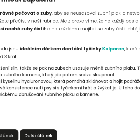
právně pečovat o zuby
, aby se neusazoval zubní plak, a netvoř
ete přečíst v naší rubrice. Ale z praxe víme, že ne každý pes a
si nechá zuby čistit
a ne každému majiteli se zuby čistit chtěj
odu jsou
ideálním dárkem dentální tyčinky
Kelparen
, které
d 3 krát:
ožení slin, takže se pak na zubech usazuje méně zubního plaku. 
ra zubního kamene, který jde potom snáze sloupnout.
í kyselinu hyaluronovou, která pomáhá zklidňovat a hojit podrá
vá konzistence nutí psy si s tyčinkami hrát a žvýkat je. U toho d
ckému obrušování zubního plaku a kamene.
článek
Další článek