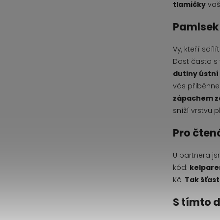
tlamičky
vaš
Pamlsek
Vy, kteří sdí
Dost často s 
dutiny ústní
vás přiběhne 
zápachem z
sníží vrstvu 
Pro čten
U partnera j
kód:
kelpare
Kč.
Tak šťast
S tímto 