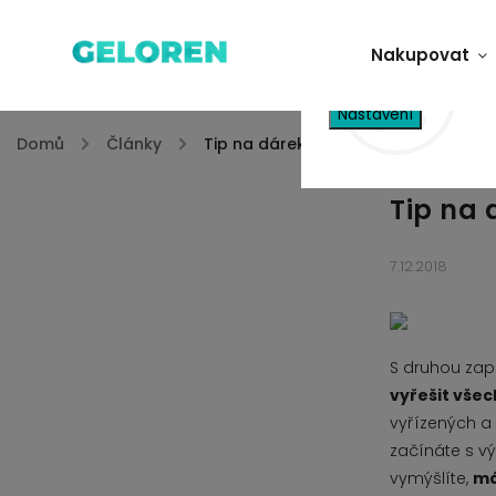
Tento web používá
Nakupovat
vyjadřujete souhlas
Nastavení
Domů
/
Články
/
Tip na dárek pro psy i kočičky
Tip na 
7.12.2018
S druhou zap
vyřešit vše
vyřízených a
začínáte s v
vymýšlíte,
má