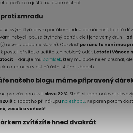
eho parťáka a ještě mu bude chutnat.
 proti smradu
líte se svým čtyřnohým parťákem jednu domácnost, to jistě dův
vámi nebydlí pouze čtyřnohý parťák, ale i jeho věrný druh –
zá
(:) řečeno odborně slušně). Obzvlášť
po ránu to není moc p
k posteli přivítat a ucítíte ten neblahý odér.
Letošní Vánoce 
atočit
– darujte mu
pamlsek
, který mu bude nejen chutnat, al
plaku a kamene v dutině ústní. A tím i zápach.
áře našeho blogu máme připravený dáre
sme pro vás domluvili
slevu 22 %
. Stačí si zapamatovat slevov
n2018
a zadat ho při nákupu
na eshopu
. Kelparen potom dost
né, veselé a voňavé!
dárkem zvítězíte hned dvakrát