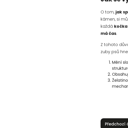
O tom,
jak s
kámen, si můž
každá
kočka 
má čas
.
Z tohoto dův
zuby psů hne
Mění sl
struktu
Obsahuj
Želatino
mechani
Předchozí 