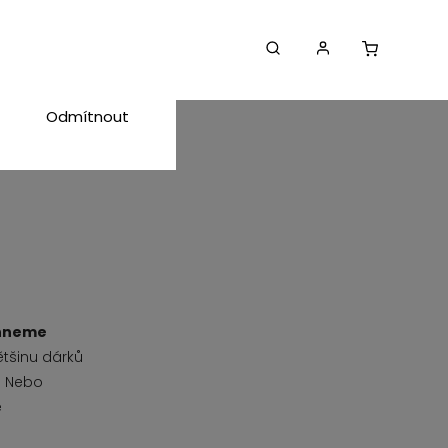
Souhlasím
Odmítnout
ihneme
ětšinu dárků
? Nebo
e