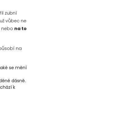
il zubní
 už vůbec ne
í nebo
na to
 působí na
Také se mění
žděné dásně.
ochází k