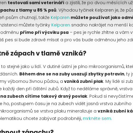
aren
testovali sami veterináři
a zjistili, že po dvou měsících u
ápachu z tlamy u 85 % psů
. Výhodou tyčinek Kelparen je, že pů
eň psům chutnají, takže
Kelparen
můžete používat jako odm
nzistenci můžete tyčinky
Kelparen
snadno nakrájet na menší k
ko odměnu
přímo při výcviku psa
– pes je rychle zhltne a vám v
 Váš pes si bude zdravě mlsat a pro vás bude odměnou jeho zd
tně zápach v tlamě vzniká?
to stejné jako u lidí. V dutině ústní je plno mikroorganismů, kteří
dásních.
Během dne se na zuby usazují zbytky potravin
, ty
my výbornou živnou půdou, a
vzniká zubní plak
. My lidé si zu
 každý den při čištění zubů. Když to neděláme správně, vrstv
na zubech cítíme takový drsný povlak
. Pokud si nevyčistím
 ho, postupem času je na zubech vidět jasná vrstva zubního 
kroorganismů se vrstva plaku mineralizuje a
vzniká zubní k
blematikou chcete zabývat podrobněji,
mrkněte sem.
vyhnout zápachu?