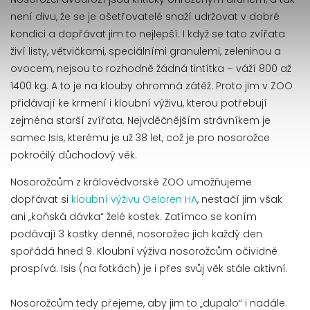
není divu, že se je ošetřovatelé snaží udržovat v dobré
kondici a dopřávat jim to nejlepší. I když se tato zvířata
živí listy, větvičkami, speciálními granulemi, zeleninou a
ovocem, nejsou to rozhodně žádná tintítka – váží 800 až
1400 kg. A to je na klouby ohromná zátěž. Proto jim v ZOO
přidávají ke krmení i kloubní výživu, kterou potřebují
zejména starší zvířata. Nejvděčnějším strávníkem je
samec Isis, kterému je už 38 let, což je pro nosorožce
pokročilý důchodový věk.
Nosorožcům z královédvorské ZOO umožňujeme
dopřávat si
kloubní výživu Geloren HA
, nestačí jim však
ani „koňská dávka“ želé kostek. Zatímco se koním
podávají 3 kostky denně, nosorožec jich každý den
spořádá hned 9. Kloubní výživa nosorožcům očividně
prospívá. Isis (na fotkách) je i přes svůj věk stále aktivní.
Nosorožcům tedy přejeme, aby jim to „dupalo“ i nadále.