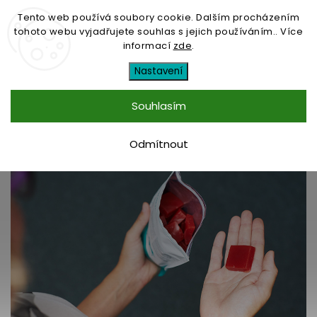
Tento web používá soubory cookie. Dalším procházením
tohoto webu vyjadřujete souhlas s jejich používáním.. Více
informací
zde
.
Desítková soutěž s Gelorenem
Nastavení
HA - vyhodnocení
Souhlasím
10.1.2020
Odmítnout