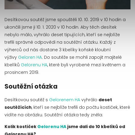
Desítkovou soutěž jsme spouštěli 10. 10. 2019 v 10 hodin a
ukončili jsme ji 10. 1. 2020 v 10 hodin. Aby těch desítek
nebylo málo, vyhrálo deset tipujících, kteří se nejblíže
trefili správné odpovědi na soutěžní otázku. Každý z
výherců od nás dostane 3 kbelíky koňské kloubní
výživy
Geloren HA
. Do soutěže se mohli zapojit majitelé
kbelíků
Gelorenu HA
, které byli vyrobené mezi květnem a
prosincem 2019.
Soutěžní otázka
Desítkovou soutěž s
Gelorenem HA
vyhrálo
deset
soutěžících
, kteří se nejblíže trefili do počtu kostiček, které
vidíte na obrázku. Soutěžní otázka tedy zněla:
Kolik kostiček
Gelorenu HA
jsme dali do 10 kbelíků od
Gelorenu HA?