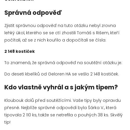
Správná odpověď
Zjistit správnou odpověď na tuto otázku nebyl zrovna
lehký úkol, kterého se se ctí zhostili Tomáš s Rišem, kteří
počítali, až se z nich kouřilo a dopočítali se čísla:
2 148 kostiček
To znamená, že správná odpověď na soutěžní otázku je:
Do deseti kbelíků od Geloren HA se vešlo 2 148 kostiček.
Kdo vlastně vyhrál a s jakým tipem?
Kloubouk dolů před soutěžícími. Vaše tipy byly opravdu
přesné. Nejblíže správné odpovědi byla Šárka V., která
tipovala 2 110 ks, takže se netrefila o pouhých 38 ks. Skvělý
tip!